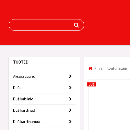
TOOTED
Vannitoafurnituur
Aksessuaarid
Dušid
Dušikabiinid
Dušikardinad
Dušikardinapuud