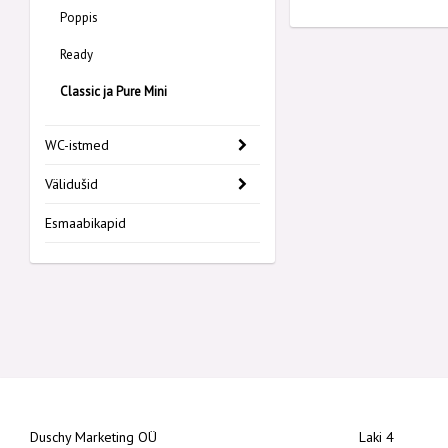
Poppis
Ready
Classic ja Pure Mini
WC-istmed
Välidušid
Esmaabikapid
Duschy Marketing OÜ
Laki 4