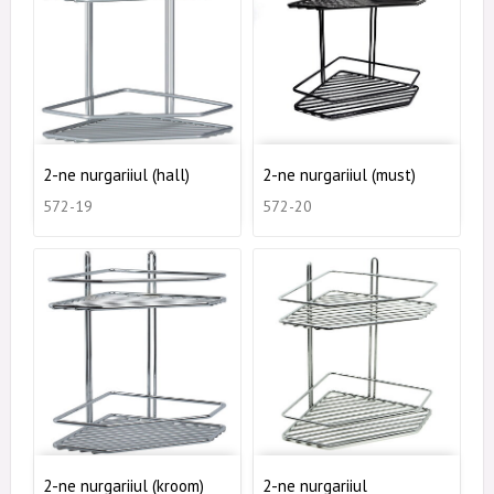
2-ne nurgariiul (hall)
2-ne nurgariiul (must)
572-19
572-20
2-ne nurgariiul (kroom)
2-ne nurgariiul